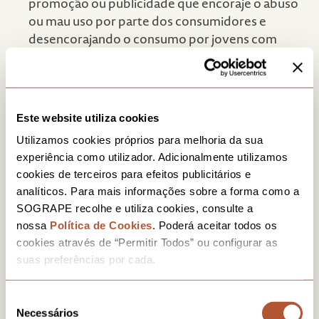
promoção ou publicidade que encoraje o abuso
ou mau uso por parte dos consumidores e
desencorajando o consumo por jovens com
menos de 18 anos, grávidas ou pessoas com
problemas de saúde;
Defender e cumprir as normas europeias em
Este website utiliza cookies
vigor, divulgando-as aos seus distribuidores,
Utilizamos cookies próprios para melhoria da sua
clientes e consumidores;
experiência como utilizador. Adicionalmente utilizamos
cookies de terceiros para efeitos publicitários e
Concretizar medidas internas de autorregulação
analíticos. Para mais informações sobre a forma como a
no marketing e vendas dos seus vinhos,
SOGRAPE recolhe e utiliza cookies, consulte a
incluindo formação das respetivas equipas e
nossa
Política de Cookies
. Poderá aceitar todos os
informação sobre moderação e
cookies através de “Permitir Todos” ou configurar as
responsabilidade para os consumidores que
suas preferências por cada.
visitam as suas instalações;
Disponibilizar nos vários sítios da Internet
Seleção
Necessários
informação específica sobre vinho e saúde, bem
de