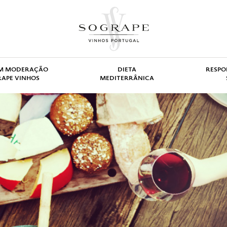
SÁVEL
ólicas é uma arte que requer
lidades legais.
OM MODERAÇÃO
DIETA
RESPO
RAPE VINHOS
MEDITERRÂNICA