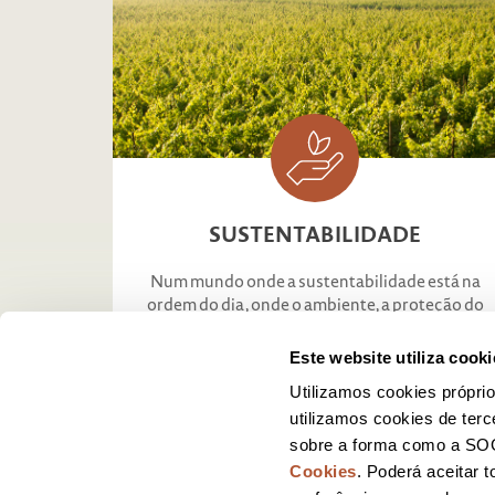
VINHO COM MO
SUSTENTABILIDADE
by Sogrape Vinhos
Num mundo onde a sustentabilidade está na
SABER MAIS
ordem do dia, onde o ambiente, a proteção do
consumidor e o negócio
Este website utiliza cooki
SABER MAIS
Utilizamos cookies próprio
utilizamos cookies de terc
sobre a forma como a SOG
Cookies
. Poderá aceitar 