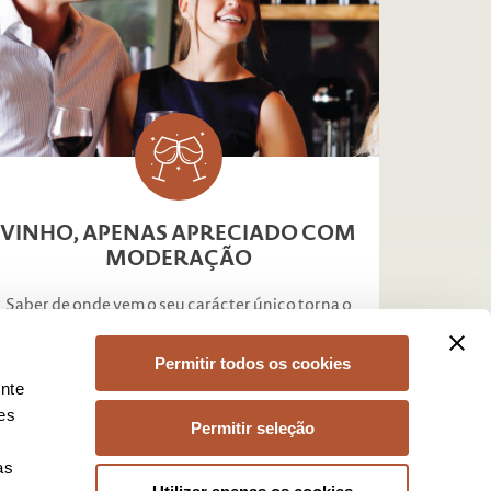
VINHO, APENAS APRECIADO COM
MODERAÇÃO
Saber de onde vem o seu carácter único torna o
consumo mais agradável.
Permitir todos os cookies
SABER MAIS
ente
ões
Permitir seleção
as