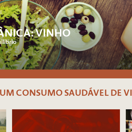
ÂNICA: VINHO
líbrio
 UM CONSUMO SAUDÁVEL DE V