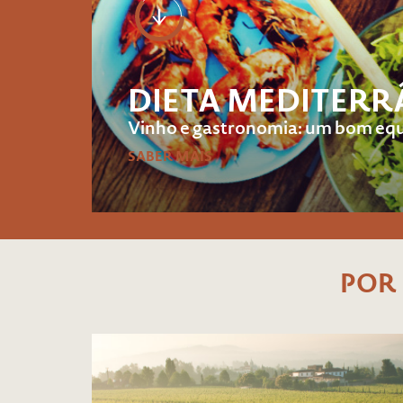
DIETA MEDITERR
Vinho e gastronomia: um bom equi
SABER MAIS
POR