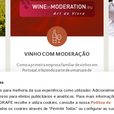
DERAÇÃO
VINHO COM MODERAÇÃO
Como a primeira empresa familiar de vinhos em
Portugal, e fazendo parte de um grupo de
empresas de vinhos líder na Europa
es
SABER MAIS
s para melhoria da sua experiência como utilizador. Adicionalm
eiros para efeitos publicitários e analíticos. Para mais informaç
RAPE recolhe e utiliza cookies, consulte a nossa
Política de
todos os cookies através de “Permitir Todos” ou configurar as su